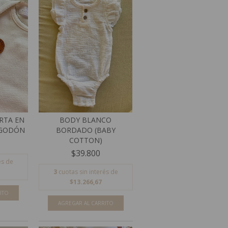
RTA EN
BODY BLANCO
LGODÓN
BORDADO (BABY
COTTON)
$39.800
és de
3
cuotas sin interés de
$13.266,67
ITO
AGREGAR AL CARRITO