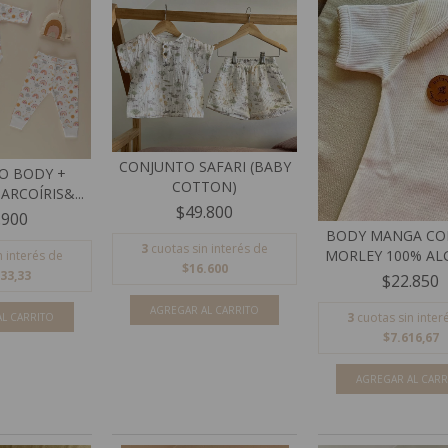
CONJUNTO SAFARI (BABY
O BODY +
COTTON)
RCOÍRIS&...
$49.800
.900
BODY MANGA CO
3
cuotas sin interés de
MORLEY 100% A
n interés de
$16.600
33,33
$22.850
AGREGAR AL CARRITO
3
cuotas sin inter
L CARRITO
$7.616,67
AGREGAR AL CARR