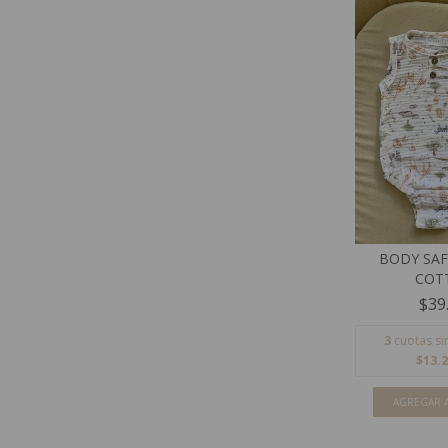
BODY SAF
COT
$39
3
cuotas si
$13.2
AGREGAR A