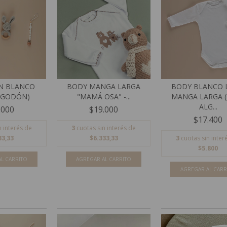
N BLANCO
BODY MANGA LARGA
BODY BLANCO L
LGODÓN)
"MAMÁ OSA" -...
MANGA LARGA 
ALG...
.000
$19.000
$17.400
n interés de
3
cuotas sin interés de
33,33
$6.333,33
3
cuotas sin inter
$5.800
L CARRITO
AGREGAR AL CARRITO
AGREGAR AL CARR