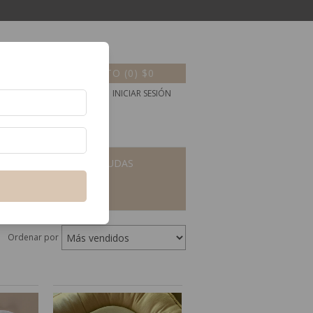
CARRITO
(
0
)
$0
CREAR CUENTA
INICIAR SESIÓN
POR EDAD
DUDAS
Ordenar por