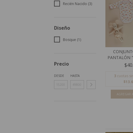
Recién Nacido (3)
Diseño
Bosque (1)
CONJUNT
PANTALÓN "A
Precio
$40
3
cuotas si
DESDE
HASTA
$13.6
AGREGAR A