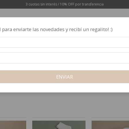
3 cuotas sin interés / 10% OFF por transferencia
 para enviarte las novedades y recibí un regalito! :)
BABY COTTON
PIMA
ALGODÓN
ACCESORIOS
ENVIAR
CONTACTO