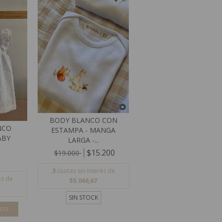
BODY BLANCO CON
NCO
ESTAMPA - MANGA
ABY
LARGA -...
$15.200
$19.000
3
cuotas sin interés de
és de
$5.066,67
SIN STOCK
ITO