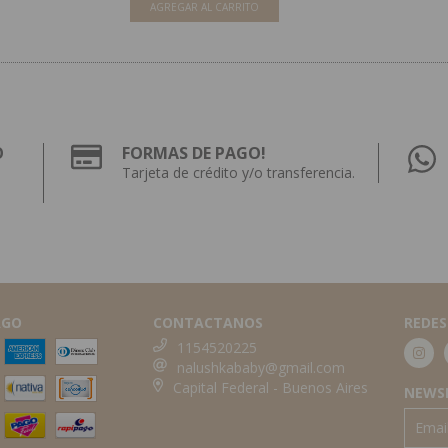
AGREGAR AL CARRITO
O
FORMAS DE PAGO!
Tarjeta de crédito y/o transferencia.
AGO
CONTACTANOS
REDES
1154520225
nalushkababy@gmail.com
Capital Federal - Buenos Aires
NEWS