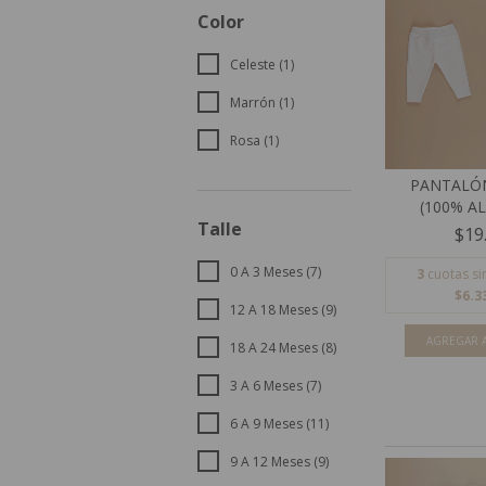
Color
Celeste (1)
Marrón (1)
Rosa (1)
PANTALÓ
(100% A
Talle
$19
0 A 3 Meses (7)
3
cuotas si
$6.3
12 A 18 Meses (9)
AGREGAR A
18 A 24 Meses (8)
3 A 6 Meses (7)
6 A 9 Meses (11)
9 A 12 Meses (9)