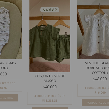
ARI (BABY
VESTIDO BLA
TON)
BORDADO (B
COTTON)
.800
CONJUNTO VERDE
$48.000
MUSGO
n interés de
$40.000
66,67
3
cuotas sin inter
$16.000
3
cuotas sin interés de
L CARRITO
$13.333,33
AGREGAR AL CARR