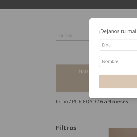
¡Dejanos tu mail
NALUSHKA
OFERTAS
Inicio
POR EDAD
6 a 9 meses
/
/
Filtros