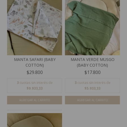
MANTA SAFARI (BABY
MANTA VERDE MUSGO
COTTON)
(BABY COTTON)
$29.800
$17.800
3
cuotas sin interés de
3
cuotas sin interés de
$9.933,33
$5.933,33