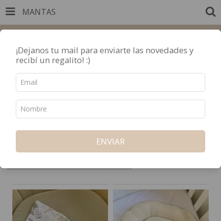
MANTAS
INICIO
PRODUCTOS
CARRITO
0
¡Dejanos tu mail para enviarte las novedades y
3 cuotas sin interés / 10% OFF por transferencia
recibí un regalito! :)
Inicio
/
ACCESORIOS
/
Mantas
ENVIAR
Ordenar por
FILTRAR